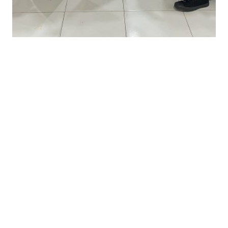
Pramuka Putri
SMKF Ikasari
Pekanbaru Berhasil
Raih Juara 2 dalam
Peringatan HUT ke-
62 Hari Pramuka
Tahun 2023