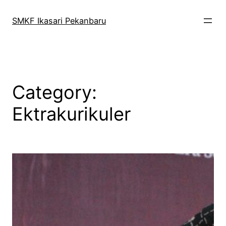
Skip
to
SMKF Ikasari Pekanbaru
content
Category:
Ektrakurikuler