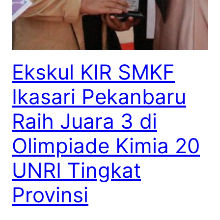
Ekskul KIR SMKF
Ikasari Pekanbaru
Raih Juara 3 di
Olimpiade Kimia 20
UNRI Tingkat
Provinsi