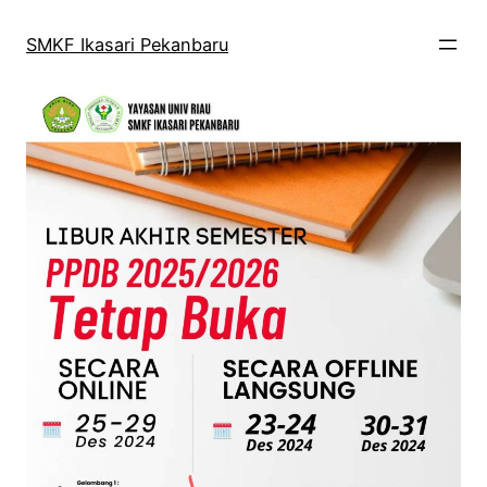
Skip
to
SMKF Ikasari Pekanbaru
content