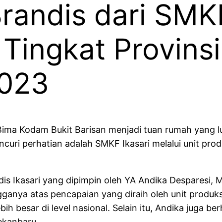
randis dari SMKF
Tingkat Provinsi 
2023
ima Kodam Bukit Barisan menjadi tuan rumah yang lu
curi perhatian adalah SMKF Ikasari melalui unit prod
ndis Ikasari yang dipimpin oleh YA Andika Desparesi, 
ya atas pencapaian yang diraih oleh unit produksi 
h besar di level nasional. Selain itu, Andika juga b
ekanbaru.