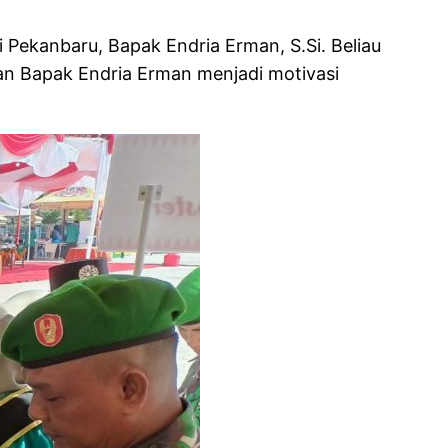
i Pekanbaru, Bapak Endria Erman, S.Si. Beliau
n Bapak Endria Erman menjadi motivasi