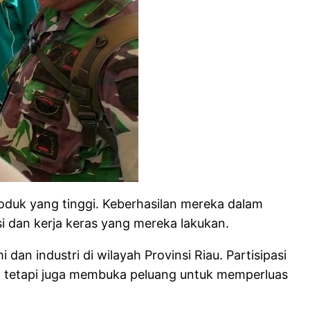
roduk yang tinggi. Keberhasilan mereka dalam
i dan kerja keras yang mereka lakukan.
n industri di wilayah Provinsi Riau. Partisipasi
, tetapi juga membuka peluang untuk memperluas