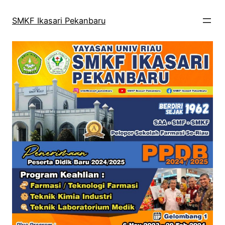
Skip
to
SMKF Ikasari Pekanbaru
content